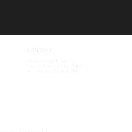
KONTAKT
info@zwoggelbraeu.de
Tel.: +49 (0) 6701 64 15 012
M.: +49 (0) 179 50 16 738
essum
Datenschutz