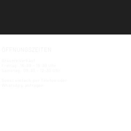
ÖFFNUNGSZEITEN
Brauereiverkauf
Freitag: 16:30 - 19:30 Uhr
Samstag: 09:30 - 12:30 Uhr
Sonst einfach per Telefon oder
WhatsApp anfragen