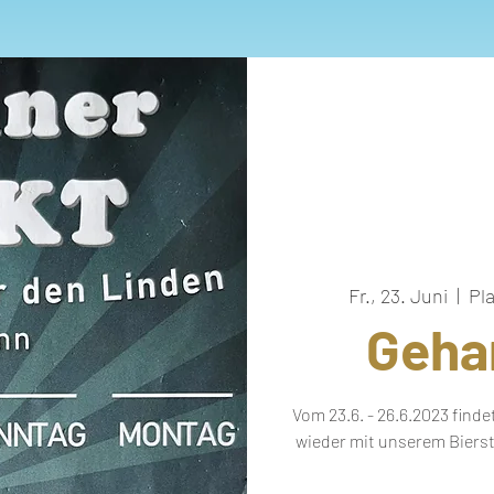
Fr., 23. Juni
  |  
Pl
Geha
Vom 23.6. - 26.6.2023 finde
wieder mit unserem Biers