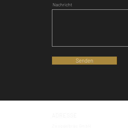
Nachricht
Senden
ADRESSE
Zwoggelbräu GmbH