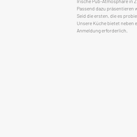
Irische Pub-Atmosphäre in Z
Passend dazu präsentieren w
Seid die ersten, die es probi
Unsere Küche bietet neben e
Anmeldung erforderlich.