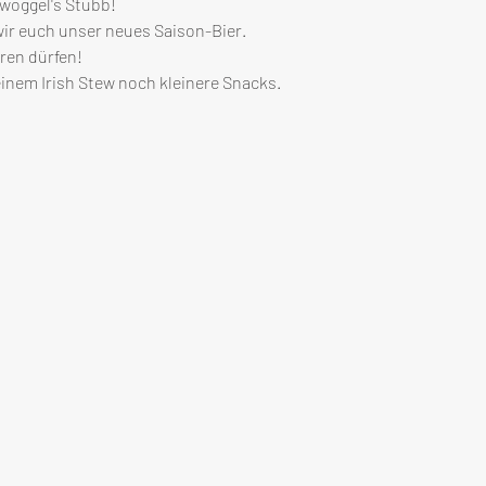
woggel's Stubb!
ir euch unser neues Saison-Bier.
eren dürfen!
inem Irish Stew noch kleinere Snacks.