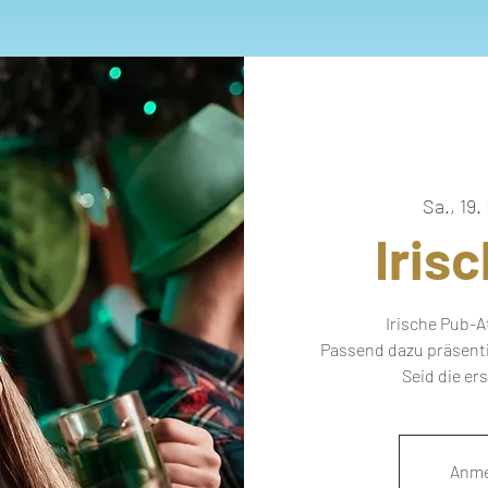
Sa., 19.
Iris
Irische Pub-A
Passend dazu präsenti
Seid die er
Anme