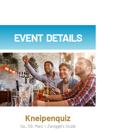
EVENT DETAILS
Kneipenquiz
Sa., 09. März
  |  
Zwoggel's Stubb