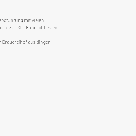
ebsführung mit vielen 
n. Zur Stärkung gibt es ein 
m Brauereihof ausklingen 