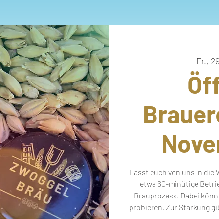
Fr., 2
Öf
Brauer
Nove
Lasst euch von uns in die 
etwa 60-minütige Betri
Brauprozess. Dabei könnt
probieren. Zur Stärkung gi